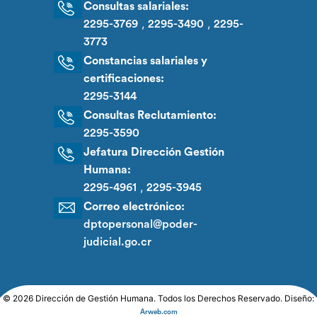
Consultas salariales:
,
,
2295-3769
2295-3490
2295-
3773
Constancias salariales y
certificaciones:
2295-3144
Consultas Reclutamiento:
2295-3590
Jefatura Dirección Gestión
Humana:
,
2295-4961
2295-3945
Correo electrónico:
dptopersonal@poder-
judicial.go.cr
© 2026 Dirección de Gestión Humana. Todos los Derechos Reservado. Diseño:
Arweb.com